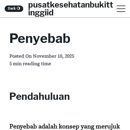
pusatkesehatanbukitt
S
Dark
🌖
inggiid
k
i
Penyebab
p
t
o
Posted On
November 10, 2025
5 min reading time
c
o
n
Pendahuluan
t
e
n
t
Penyebab adalah konsep yang merujuk