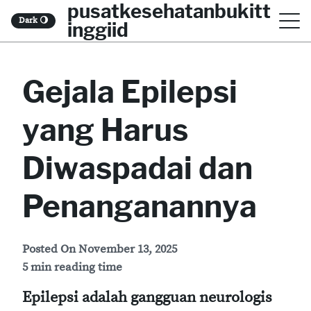
pusatkesehatanbukitt
S
Dark
🌖
inggiid
k
i
Gejala Epilepsi
p
t
yang Harus
o
c
Diwaspadai dan
o
Penanganannya
n
t
Posted On
November 13, 2025
e
5 min reading time
n
Epilepsi adalah gangguan neurologis
t