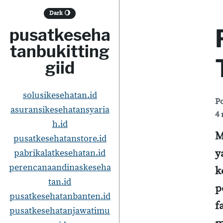
S
Dark
🌖
k
pusatkeseha
i
tanbukitting
p
giid
t
o
solusikesehatan.id
P
asuransikesehatansyaria
c
4 
h.id
o
M
pusatkesehatanstore.id
n
y
pabrikalatkesehatan.id
t
perencanaandinaskeseha
k
e
tan.id
p
pusatkesehatanbanten.id
n
f
pusatkesehatanjawatimu
t