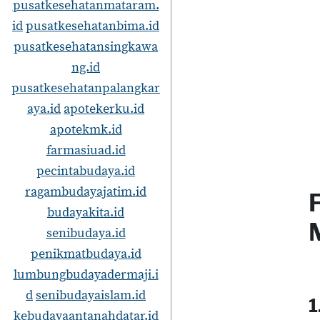
pusatkesehatanmataram.
id
pusatkesehatanbima.id
pusatkesehatansingkawa
ng.id
pusatkesehatanpalangkar
aya.id
apotekerku.id
apotekmk.id
farmasiuad.id
pecintabudaya.id
ragambudayajatim.id
budayakita.id
senibudaya.id
penikmatbudaya.id
lumbungbudayadermaji.i
d
senibudayaislam.id
1
kebudayaantanahdatar.id