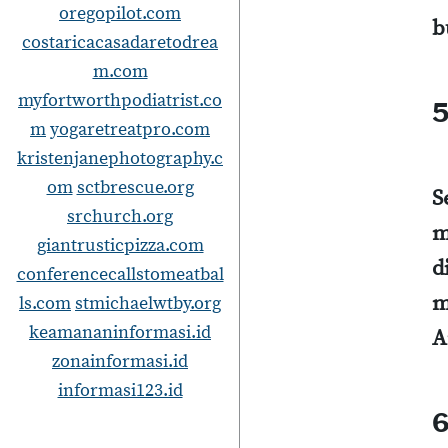
oregopilot.com
b
costaricacasadaretodrea
m.com
myfortworthpodiatrist.co
5
m
yogaretreatpro.com
kristenjanephotography.c
om
sctbrescue.org
S
srchurch.org
m
giantrusticpizza.com
d
conferencecallstomeatbal
m
ls.com
stmichaelwtby.org
keamananinformasi.id
A
zonainformasi.id
informasi123.id
6