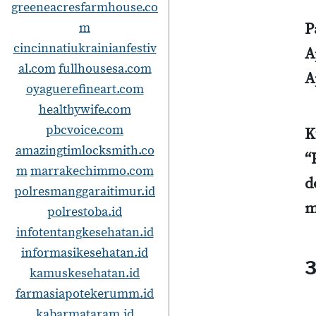
greeneacresfarmhouse.co
P
m
cincinnatiukrainianfestiv
A
al.com
fullhousesa.com
A
oyaguerefineart.com
healthywife.com
pbcvoice.com
K
amazingtimlocksmith.co
“
m
marrakechimmo.com
d
polresmanggaraitimur.id
m
polrestoba.id
infotentangkesehatan.id
informasikesehatan.id
3
kamuskesehatan.id
farmasiapotekerumm.id
kabarmataram.id