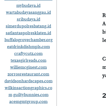
mybudaya.id
wartabudayasanggau.id
R
sribudaya.id
A
simerdupolresbatang.id
b
satlantaspolresklaten.id
l
buffalogrovechamber.org
eatdrinkdishmpls.com
craftycutz.com
C
texasgirlreads.com
m
williemcginest.com
zorrosrestaurant.com
y
davidsonhardscapes.com
wilkinsactiongraphics.co
2
m
guiltybunnies.com
acemgmtgroup.com