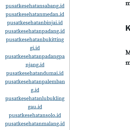
m
pusatkesehatansabang.id
pusatkesehatanmedan.id
pusatkesehatanbinjai.id
K
pusatkesehatanpadang.id
pusatkesehatanbukitting
gi.id
M
pusatkesehatanpadangpa
m
njang.id
pusatkesehatandumai.id
pusatkesehatanpalemban
g.id
pusatkesehatanlubukling
gau.id
pusatkesehatansolo.id
pusatkesehatanmalang.id