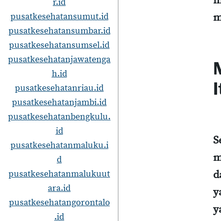
m
r.id
pusatkesehatansumut.id
m
pusatkesehatansumbar.id
pusatkesehatansumsel.id
pusatkesehatanjawatenga
h.id
pusatkesehatanriau.id
pusatkesehatanjambi.id
pusatkesehatanbengkulu.
id
S
pusatkesehatanmaluku.i
m
d
pusatkesehatanmalukuut
d
ara.id
y
pusatkesehatangorontalo
y
.id