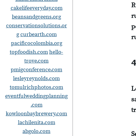
R
cakelifeeveryday.com
r
beansandgreens.org
conservationsolutions.or
p
g
curbearth.com
r
pacificocolombia.org
topfoodish.com
hello-
trove.com
4
pmigconference.com
lesleyreynolds.com
tomulrichphotos.com
L
eventfulweddingplanning
s
.com
t
kowloonbaybrewery.com
lachilenita.com
abgolo.com
S