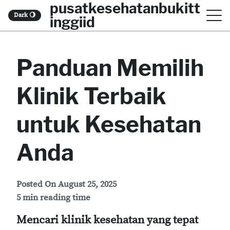
pusatkesehatanbukitt
S
Dark
🌖
inggiid
k
i
Panduan Memilih
p
t
Klinik Terbaik
o
c
untuk Kesehatan
o
Anda
n
t
Posted On
August 25, 2025
e
5 min reading time
n
Mencari klinik kesehatan yang tepat
t