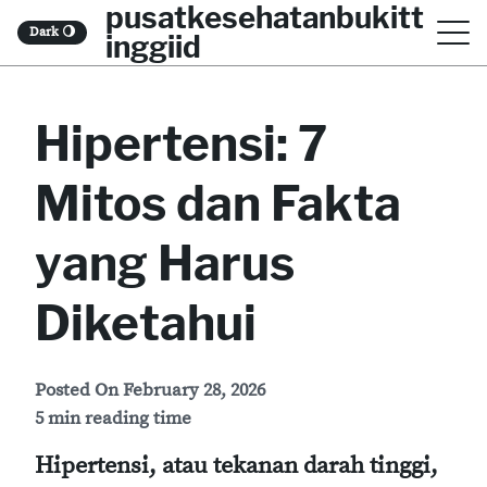
pusatkesehatanbukitt
S
Dark
🌖
inggiid
k
i
Hipertensi: 7
p
t
Mitos dan Fakta
o
c
yang Harus
o
Diketahui
n
t
Posted On
February 28, 2026
e
5 min reading time
n
Hipertensi, atau tekanan darah tinggi,
t