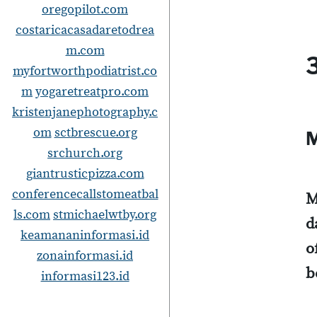
oregopilot.com
costaricacasadaretodrea
m.com
myfortworthpodiatrist.co
m
yogaretreatpro.com
kristenjanephotography.c
om
sctbrescue.org
M
srchurch.org
giantrusticpizza.com
conferencecallstomeatbal
M
ls.com
stmichaelwtby.org
d
keamananinformasi.id
o
zonainformasi.id
b
informasi123.id