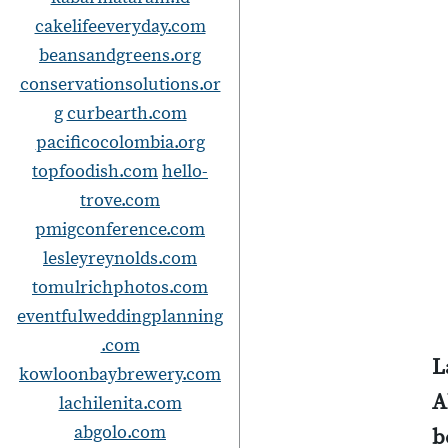
cakelifeeveryday.com
beansandgreens.org
conservationsolutions.or
g
curbearth.com
pacificocolombia.org
topfoodish.com
hello-
trove.com
pmigconference.com
lesleyreynolds.com
tomulrichphotos.com
eventfulweddingplanning
.com
L
kowloonbaybrewery.com
A
lachilenita.com
abgolo.com
b