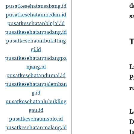
d
pusatkesehatansabang.id
pusatkesehatanmedan.id
s
pusatkesehatanbinjai.id
pusatkesehatanpadang.id
T
pusatkesehatanbukitting
gi.id
pusatkesehatanpadangpa
L
njang.id
pusatkesehatandumai.id
P
pusatkesehatanpalemban
r
g.id
pusatkesehatanlubukling
gau.id
L
pusatkesehatansolo.id
D
pusatkesehatanmalang.id
l