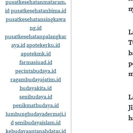
pusatkesehatanmataram.
n
id
pusatkesehatanbima.id
pusatkesehatansingkawa
ng.id
L
pusatkesehatanpalangkar
T
aya.id
apotekerku.id
b
apotekmk.id
farmasiuad.id
p
pecintabudaya.id
m
ragambudayajatim.id
budayakita.id
L
senibudaya.id
penikmatbudaya.id
J
lumbungbudayadermaji.i
h
d
senibudayaislam.id
kebudayaantanahdatar.id