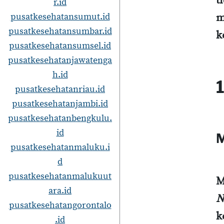
t
r.id
pusatkesehatansumut.id
m
pusatkesehatansumbar.id
k
pusatkesehatansumsel.id
pusatkesehatanjawatenga
h.id
1
pusatkesehatanriau.id
pusatkesehatanjambi.id
pusatkesehatanbengkulu.
id
M
pusatkesehatanmaluku.i
d
pusatkesehatanmalukuut
M
ara.id
N
pusatkesehatangorontalo
k
.id