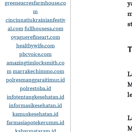
greeneacresfarmhouse.co
y
m
m
cincinnatiukrainianfestiv
s
al.com
fullhousesa.com
oyaguerefineart.com
healthywife.com
T
pbcvoice.com
amazingtimlocksmith.co
m
marrakechimmo.com
L
polresmanggaraitimur.id
M
polrestoba.id
l
infotentangkesehatan.id
informasikesehatan.id
kamuskesehatan.id
L
farmasiapotekerumm.id
M
kabarmataram.id