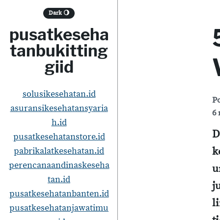
S
Dark
🌖
k
pusatkeseha
i
tanbukitting
p
giid
t
o
solusikesehatan.id
P
asuransikesehatansyaria
c
6 
h.id
o
D
pusatkesehatanstore.id
n
k
pabrikalatkesehatan.id
t
perencanaandinaskeseha
u
e
tan.id
j
pusatkesehatanbanten.id
n
l
pusatkesehatanjawatimu
t