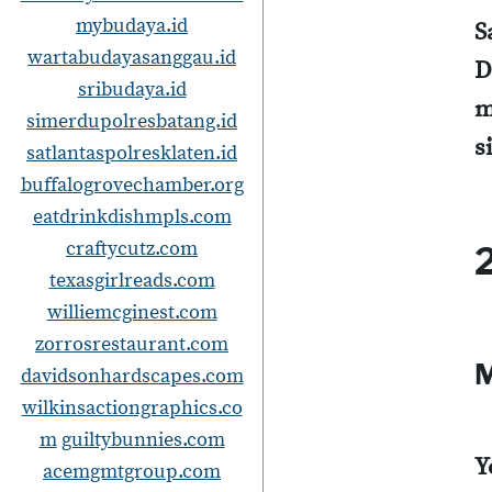
mybudaya.id
S
wartabudayasanggau.id
D
sribudaya.id
m
simerdupolresbatang.id
s
satlantaspolresklaten.id
buffalogrovechamber.org
eatdrinkdishmpls.com
craftycutz.com
texasgirlreads.com
williemcginest.com
zorrosrestaurant.com
M
davidsonhardscapes.com
wilkinsactiongraphics.co
m
guiltybunnies.com
Y
acemgmtgroup.com