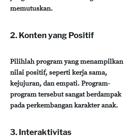
memutuskan.
2.
Konten yang Positif
Pilihlah program yang menampilkan
nilai positif, seperti kerja sama,
kejujuran, dan empati. Program-
program tersebut sangat berdampak
pada perkembangan karakter anak.
3.
Interaktivitas