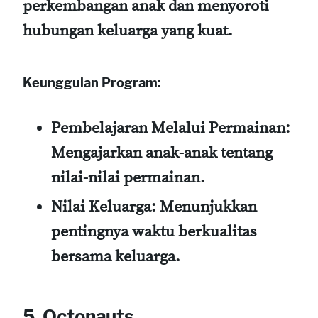
perkembangan anak dan menyoroti
hubungan keluarga yang kuat.
Keunggulan Program:
Pembelajaran Melalui Permainan:
Mengajarkan anak-anak tentang
nilai-nilai permainan.
Nilai Keluarga:
Menunjukkan
pentingnya waktu berkualitas
bersama keluarga.
5.
Octonauts