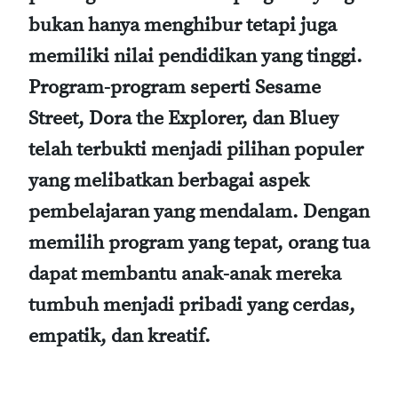
bukan hanya menghibur tetapi juga
memiliki nilai pendidikan yang tinggi.
Program-program seperti
Sesame
Street
,
Dora the Explorer
, dan
Bluey
telah terbukti menjadi pilihan populer
yang melibatkan berbagai aspek
pembelajaran yang mendalam. Dengan
memilih program yang tepat, orang tua
dapat membantu anak-anak mereka
tumbuh menjadi pribadi yang cerdas,
empatik, dan kreatif.