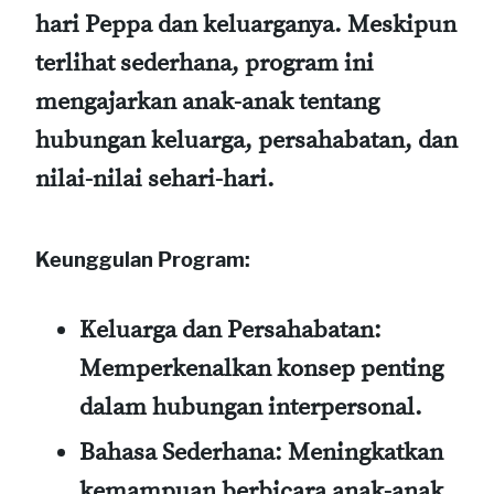
hari Peppa dan keluarganya. Meskipun
terlihat sederhana, program ini
mengajarkan anak-anak tentang
hubungan keluarga, persahabatan, dan
nilai-nilai sehari-hari.
Keunggulan Program:
Keluarga dan Persahabatan:
Memperkenalkan konsep penting
dalam hubungan interpersonal.
Bahasa Sederhana:
Meningkatkan
kemampuan berbicara anak-anak.