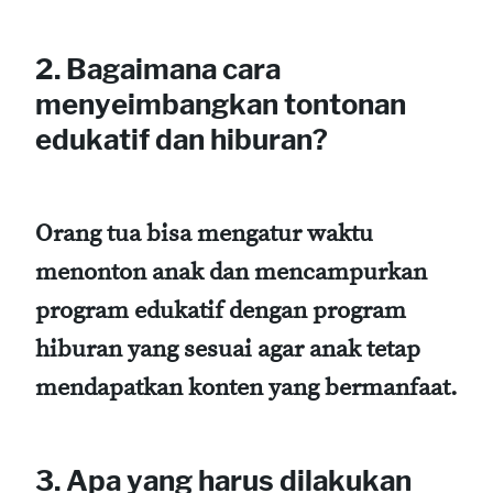
2. Bagaimana cara
menyeimbangkan tontonan
edukatif dan hiburan?
Orang tua bisa mengatur waktu
menonton anak dan mencampurkan
program edukatif dengan program
hiburan yang sesuai agar anak tetap
mendapatkan konten yang bermanfaat.
3. Apa yang harus dilakukan