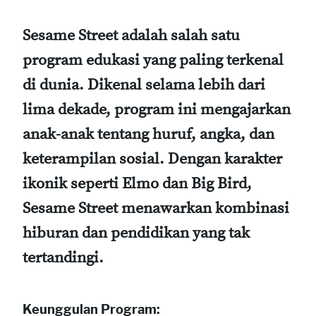
Sesame Street adalah salah satu
program edukasi yang paling terkenal
di dunia. Dikenal selama lebih dari
lima dekade, program ini mengajarkan
anak-anak tentang huruf, angka, dan
keterampilan sosial. Dengan karakter
ikonik seperti Elmo dan Big Bird,
Sesame Street menawarkan kombinasi
hiburan dan pendidikan yang tak
tertandingi.
Keunggulan Program: