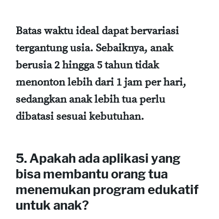
Batas waktu ideal dapat bervariasi
tergantung usia. Sebaiknya, anak
berusia 2 hingga 5 tahun tidak
menonton lebih dari 1 jam per hari,
sedangkan anak lebih tua perlu
dibatasi sesuai kebutuhan.
5. Apakah ada aplikasi yang
bisa membantu orang tua
menemukan program edukatif
untuk anak?