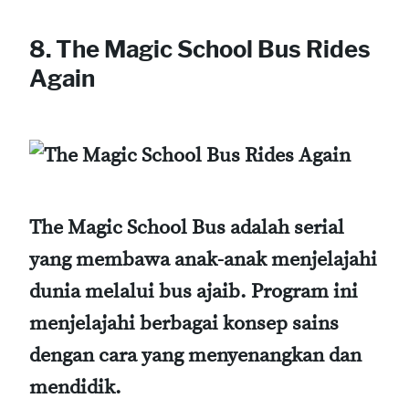
8.
The Magic School Bus Rides
Again
The Magic School Bus adalah serial
yang membawa anak-anak menjelajahi
dunia melalui bus ajaib. Program ini
menjelajahi berbagai konsep sains
dengan cara yang menyenangkan dan
mendidik.