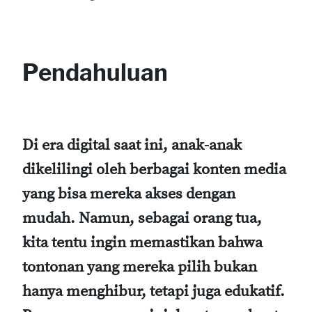
Pendahuluan
Di era digital saat ini, anak-anak
dikelilingi oleh berbagai konten media
yang bisa mereka akses dengan
mudah. Namun, sebagai orang tua,
kita tentu ingin memastikan bahwa
tontonan yang mereka pilih bukan
hanya menghibur, tetapi juga edukatif.