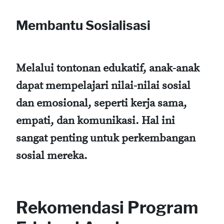
Membantu Sosialisasi
Melalui tontonan edukatif, anak-anak
dapat mempelajari nilai-nilai sosial
dan emosional, seperti kerja sama,
empati, dan komunikasi. Hal ini
sangat penting untuk perkembangan
sosial mereka.
Rekomendasi Program