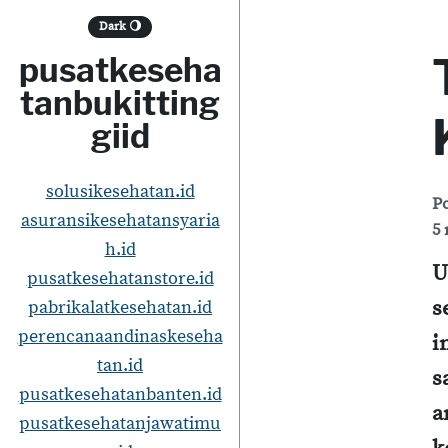
S
Dark
🌖
k
pusatkeseha
i
tanbukitting
p
giid
t
o
solusikesehatan.id
P
asuransikesehatansyaria
c
5 
h.id
o
U
pusatkesehatanstore.id
n
s
pabrikalatkesehatan.id
t
perencanaandinaskeseha
i
e
tan.id
s
pusatkesehatanbanten.id
n
a
pusatkesehatanjawatimu
t