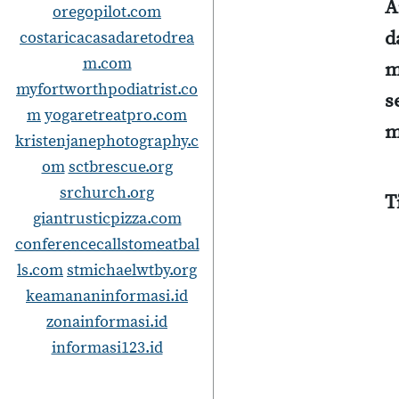
A
oregopilot.com
d
costaricacasadaretodrea
m.com
m
myfortworthpodiatrist.co
s
m
yogaretreatpro.com
m
kristenjanephotography.c
om
sctbrescue.org
srchurch.org
T
giantrusticpizza.com
conferencecallstomeatbal
ls.com
stmichaelwtby.org
keamananinformasi.id
zonainformasi.id
informasi123.id