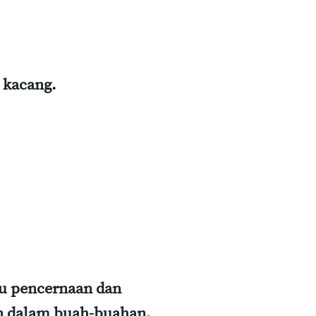
 kacang.
u pencernaan dan
an dalam buah-buahan,