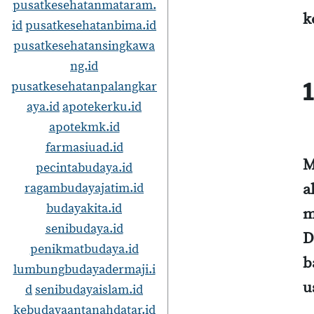
pusatkesehatanmataram.
k
id
pusatkesehatanbima.id
pusatkesehatansingkawa
ng.id
pusatkesehatanpalangkar
aya.id
apotekerku.id
apotekmk.id
farmasiuad.id
M
pecintabudaya.id
ragambudayajatim.id
a
budayakita.id
m
senibudaya.id
D
penikmatbudaya.id
b
lumbungbudayadermaji.i
u
d
senibudayaislam.id
kebudayaantanahdatar.id