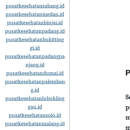
pusatkesehatansabang.id
pusatkesehatanmedan.id
pusatkesehatanbinjai.id
pusatkesehatanpadang.id
pusatkesehatanbukitting
gi.id
pusatkesehatanpadangpa
njang.id
P
pusatkesehatandumai.id
pusatkesehatanpalemban
g.id
S
pusatkesehatanlubukling
gau.id
p
pusatkesehatansolo.id
m
pusatkesehatanmalang.id
m