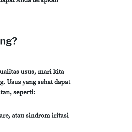
 dapat Anda terapkan
ing?
litas usus, mari kita
g. Usus yang sehat dapat
an, seperti:
are, atau sindrom iritasi