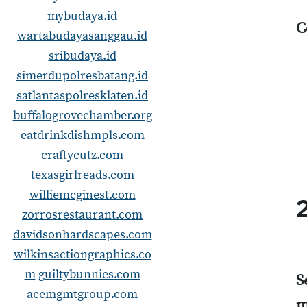
mybudaya.id
C
wartabudayasanggau.id
sribudaya.id
simerdupolresbatang.id
satlantaspolresklaten.id
buffalogrovechamber.org
eatdrinkdishmpls.com
craftycutz.com
texasgirlreads.com
williemcginest.com
zorrosrestaurant.com
davidsonhardscapes.com
wilkinsactiongraphics.co
m
guiltybunnies.com
S
acemgmtgroup.com
m