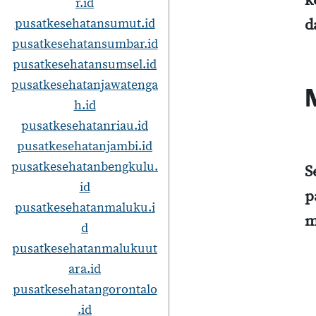
k
r.id
pusatkesehatansumut.id
d
pusatkesehatansumbar.id
pusatkesehatansumsel.id
pusatkesehatanjawatenga
h.id
pusatkesehatanriau.id
pusatkesehatanjambi.id
pusatkesehatanbengkulu.
S
id
p
pusatkesehatanmaluku.i
m
d
pusatkesehatanmalukuut
ara.id
pusatkesehatangorontalo
.id