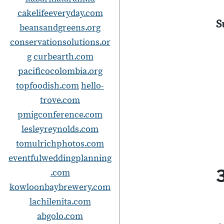
cakelifeeveryday.com
S
beansandgreens.org
conservationsolutions.or
g
curbearth.com
pacificocolombia.org
topfoodish.com
hello-
trove.com
pmigconference.com
lesleyreynolds.com
tomulrichphotos.com
eventfulweddingplanning
.com
kowloonbaybrewery.com
lachilenita.com
abgolo.com