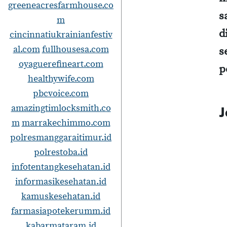
greeneacresfarmhouse.co
s
m
d
cincinnatiukrainianfestiv
al.com
fullhousesa.com
s
oyaguerefineart.com
p
healthywife.com
pbcvoice.com
amazingtimlocksmith.co
J
m
marrakechimmo.com
polresmanggaraitimur.id
polrestoba.id
infotentangkesehatan.id
informasikesehatan.id
kamuskesehatan.id
farmasiapotekerumm.id
kabarmataram.id