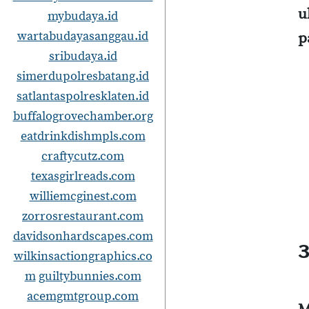
u
mybudaya.id
wartabudayasanggau.id
p
sribudaya.id
simerdupolresbatang.id
satlantaspolresklaten.id
buffalogrovechamber.org
eatdrinkdishmpls.com
craftycutz.com
texasgirlreads.com
williemcginest.com
zorrosrestaurant.com
davidsonhardscapes.com
3
wilkinsactiongraphics.co
m
guiltybunnies.com
acemgmtgroup.com