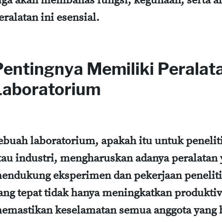
uga akan membahas fungsi, kegunaan, serta a
eralatan ini esensial.
Pentingnya Memiliki Peralata
Laboratorium
ebuah laboratorium, apakah itu untuk penelit
tau industri, mengharuskan adanya peralata
endukung eksperimen dan pekerjaan peneliti
ang tepat tidak hanya meningkatkan produktivi
emastikan keselamatan semua anggota yang b