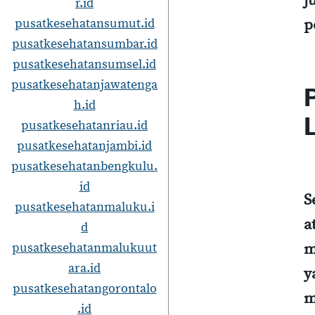
j
r.id
pusatkesehatansumut.id
p
pusatkesehatansumbar.id
pusatkesehatansumsel.id
pusatkesehatanjawatenga
h.id
pusatkesehatanriau.id
pusatkesehatanjambi.id
pusatkesehatanbengkulu.
id
S
pusatkesehatanmaluku.i
a
d
pusatkesehatanmalukuut
m
ara.id
y
pusatkesehatangorontalo
m
.id