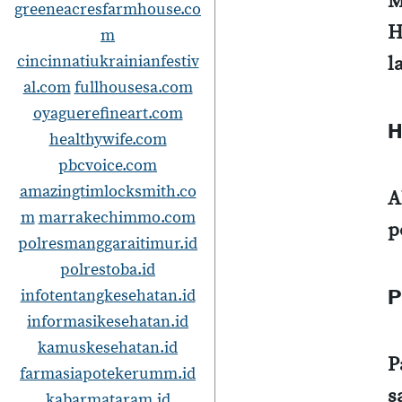
M
greeneacresfarmhouse.co
H
m
cincinnatiukrainianfestiv
l
al.com
fullhousesa.com
oyaguerefineart.com
H
healthywife.com
pbcvoice.com
amazingtimlocksmith.co
A
m
marrakechimmo.com
p
polresmanggaraitimur.id
polrestoba.id
infotentangkesehatan.id
P
informasikesehatan.id
kamuskesehatan.id
P
farmasiapotekerumm.id
s
kabarmataram.id