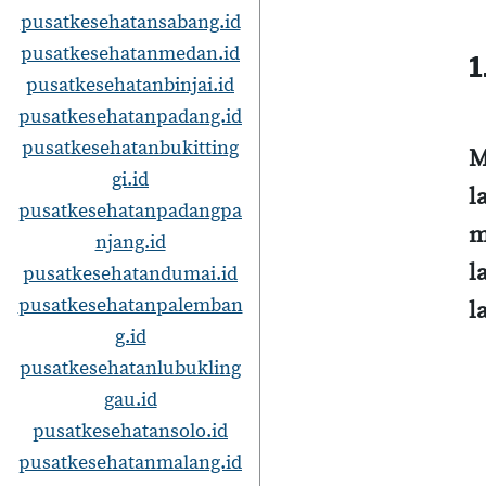
pusatkesehatansabang.id
pusatkesehatanmedan.id
1
pusatkesehatanbinjai.id
pusatkesehatanpadang.id
pusatkesehatanbukitting
M
gi.id
l
pusatkesehatanpadangpa
m
njang.id
l
pusatkesehatandumai.id
pusatkesehatanpalemban
l
g.id
pusatkesehatanlubukling
gau.id
pusatkesehatansolo.id
pusatkesehatanmalang.id