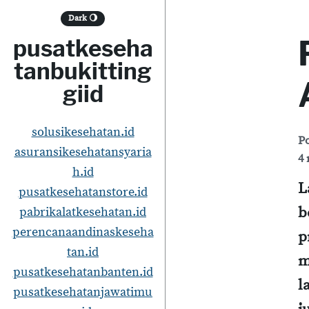
S
Dark
🌖
k
pusatkeseha
i
tanbukitting
p
giid
t
o
solusikesehatan.id
P
asuransikesehatansyaria
c
4 
h.id
o
L
pusatkesehatanstore.id
n
b
pabrikalatkesehatan.id
t
perencanaandinaskeseha
p
e
tan.id
m
pusatkesehatanbanten.id
n
l
pusatkesehatanjawatimu
t