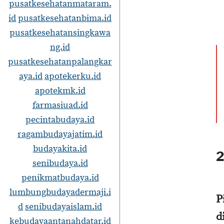
pusatkesehatanmataram.
id
pusatkesehatanbima.id
pusatkesehatansingkawa
ng.id
pusatkesehatanpalangkar
aya.id
apotekerku.id
apotekmk.id
farmasiuad.id
pecintabudaya.id
ragambudayajatim.id
budayakita.id
2
senibudaya.id
penikmatbudaya.id
lumbungbudayadermaji.i
P
d
senibudayaislam.id
d
kebudayaantanahdatar.id