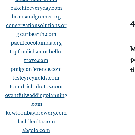
cakelifeeveryday.com
beansandgreens.org
4
conservationsolutions.or
g
curbearth.com
pacificocolombia.org
M
topfoodish.com
hello-
p
trove.com
pmigconference.com
t
lesleyreynolds.com
tomulrichphotos.com
eventfulweddingplanning
.com
kowloonbaybrewery.com
lachilenita.com
abgolo.com