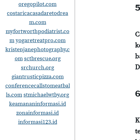
oregopilot.com
5
costaricacasadaretodrea
m.com
myfortworthpodiatrist.co
C
m
yogaretreatpro.com
k
kristenjanephotography.c
b
om
sctbrescue.org
D
srchurch.org
giantrusticpizza.com
conferencecallstomeatbal
6
ls.com
stmichaelwtby.org
keamananinformasi.id
zonainformasi.id
K
informasi123.id
t