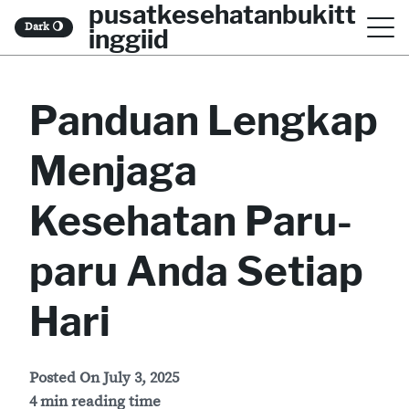
pusatkesehatanbukitt
S
Dark
🌖
inggiid
k
i
Panduan Lengkap
p
t
Menjaga
o
c
Kesehatan Paru-
o
paru Anda Setiap
n
t
Hari
e
n
Posted On
July 3, 2025
t
4 min reading time