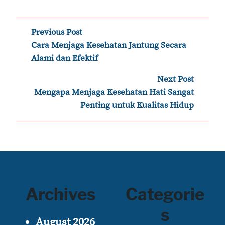
Post
Previous Post
‹
Cara Menjaga Kesehatan Jantung Secara
navigation
Alami dan Efektif
Next Post
›
Mengapa Menjaga Kesehatan Hati Sangat
Penting untuk Kualitas Hidup
Archives
Categorie
s
August 2026