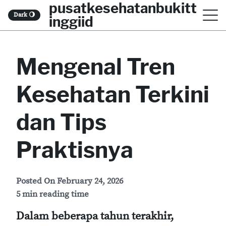
pusatkesehatanbukitt
S
Dark
🌖
inggiid
k
i
Mengenal Tren
p
t
Kesehatan Terkini
o
c
dan Tips
o
Praktisnya
n
t
Posted On
February 24, 2026
e
5 min reading time
n
Dalam beberapa tahun terakhir,
t