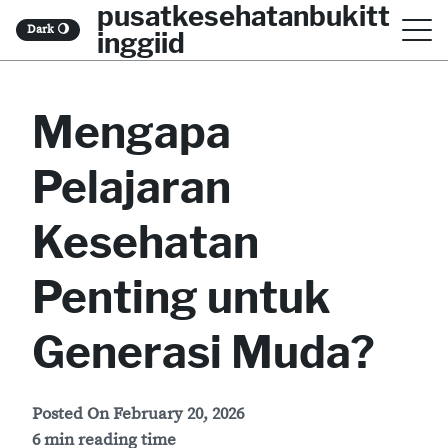
pusatkesehatanbukitt
S
Dark
🌖
inggiid
k
i
Mengapa
p
t
Pelajaran
o
c
Kesehatan
o
Penting untuk
n
t
Generasi Muda?
e
n
Posted On
February 20, 2026
t
6 min reading time