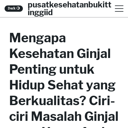
pusatkesehatanbukitt
S
Dark
🌖
inggiid
k
i
Mengapa
p
t
Kesehatan Ginjal
o
c
Penting untuk
o
Hidup Sehat yang
n
t
Berkualitas? Ciri-
e
ciri Masalah Ginjal
n
t