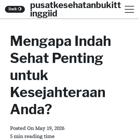
pusatkesehatanbukitt
S
Dark
🌖
inggiid
k
i
Mengapa Indah
p
t
Sehat Penting
o
c
untuk
o
Kesejahteraan
n
t
Anda?
e
n
Posted On
May 19, 2026
t
5 min reading time