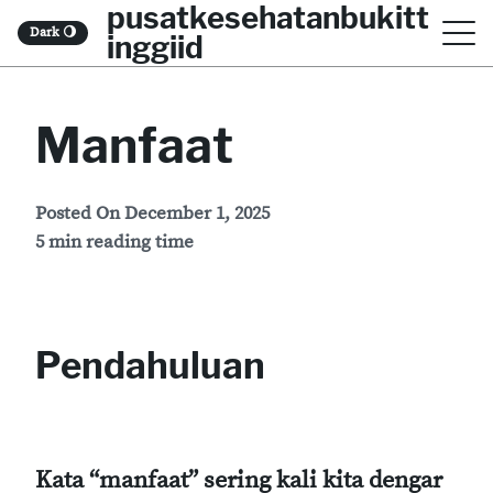
pusatkesehatanbukitt
S
Dark
🌖
inggiid
k
i
Manfaat
p
t
o
Posted On
December 1, 2025
5 min reading time
c
o
n
Pendahuluan
t
e
n
t
Kata “manfaat” sering kali kita dengar