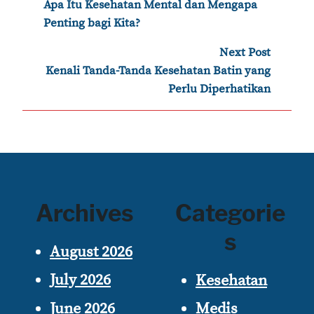
‹
Apa Itu Kesehatan Mental dan Mengapa
navigation
Penting bagi Kita?
Next Post
›
Kenali Tanda-Tanda Kesehatan Batin yang
Perlu Diperhatikan
Archives
Categorie
s
August 2026
July 2026
Kesehatan
June 2026
Medis