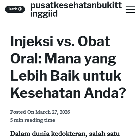
pusatkesehatanbukitt
S
Dark
🌖
inggiid
k
i
Injeksi vs. Obat
p
t
Oral: Mana yang
o
c
Lebih Baik untuk
o
Kesehatan Anda?
n
t
Posted On
March 27, 2026
e
5 min reading time
n
Dalam dunia kedokteran, salah satu
t