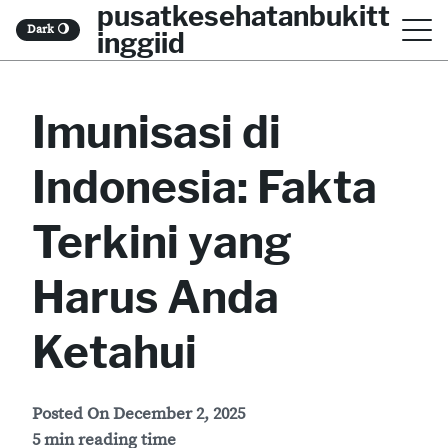
pusatkesehatanbukitt
S
Dark
🌖
inggiid
k
i
Imunisasi di
p
t
Indonesia: Fakta
o
c
Terkini yang
o
Harus Anda
n
t
Ketahui
e
n
Posted On
December 2, 2025
t
5 min reading time