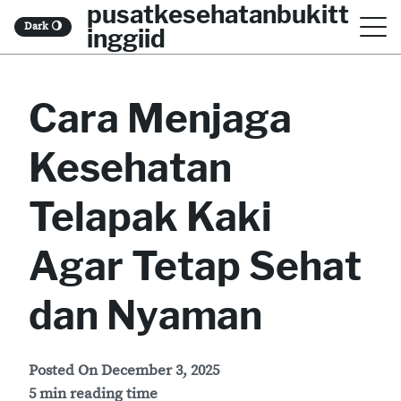
pusatkesehatanbukitt
S
Dark
🌖
inggiid
k
i
Cara Menjaga
p
t
Kesehatan
o
c
Telapak Kaki
o
Agar Tetap Sehat
n
t
dan Nyaman
e
n
Posted On
December 3, 2025
t
5 min reading time