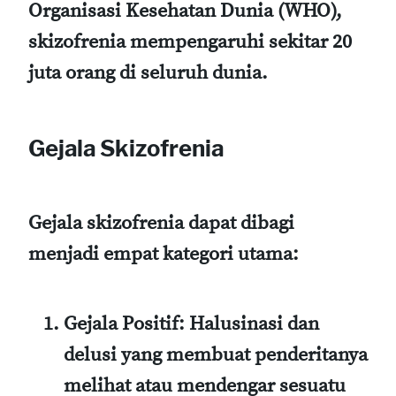
Organisasi Kesehatan Dunia (WHO),
skizofrenia mempengaruhi sekitar 20
juta orang di seluruh dunia.
Gejala Skizofrenia
Gejala skizofrenia dapat dibagi
menjadi empat kategori utama:
Gejala Positif
: Halusinasi dan
delusi yang membuat penderitanya
melihat atau mendengar sesuatu