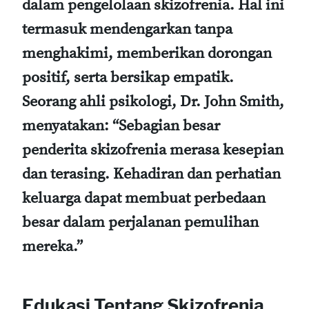
dalam pengelolaan skizofrenia. Hal ini
termasuk mendengarkan tanpa
menghakimi, memberikan dorongan
positif, serta bersikap empatik.
Seorang ahli psikologi, Dr. John Smith,
menyatakan: “Sebagian besar
penderita skizofrenia merasa kesepian
dan terasing. Kehadiran dan perhatian
keluarga dapat membuat perbedaan
besar dalam perjalanan pemulihan
mereka.”
Edukasi Tentang Skizofrenia