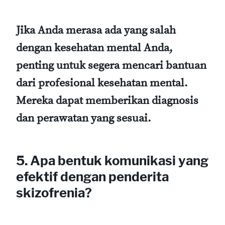
Jika Anda merasa ada yang salah
dengan kesehatan mental Anda,
penting untuk segera mencari bantuan
dari profesional kesehatan mental.
Mereka dapat memberikan diagnosis
dan perawatan yang sesuai.
5. Apa bentuk komunikasi yang
efektif dengan penderita
skizofrenia?