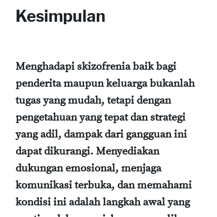
Kesimpulan
Menghadapi skizofrenia baik bagi
penderita maupun keluarga bukanlah
tugas yang mudah, tetapi dengan
pengetahuan yang tepat dan strategi
yang adil, dampak dari gangguan ini
dapat dikurangi. Menyediakan
dukungan emosional, menjaga
komunikasi terbuka, dan memahami
kondisi ini adalah langkah awal yang