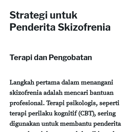
Strategi untuk
Penderita Skizofrenia
Terapi dan Pengobatan
Langkah pertama dalam menangani
skizofrenia adalah mencari bantuan
profesional. Terapi psikologis, seperti
terapi perilaku kognitif (CBT), sering
digunakan untuk membantu penderita