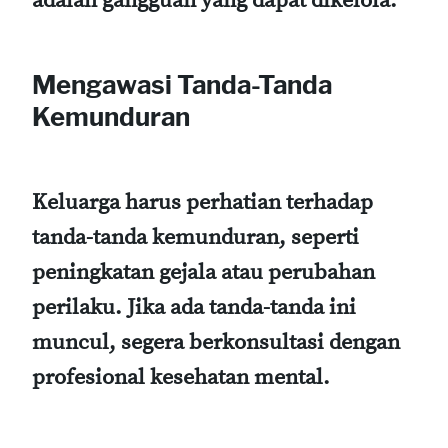
adalah gangguan yang dapat dikelola.
Mengawasi Tanda-Tanda
Kemunduran
Keluarga harus perhatian terhadap
tanda-tanda kemunduran, seperti
peningkatan gejala atau perubahan
perilaku. Jika ada tanda-tanda ini
muncul, segera berkonsultasi dengan
profesional kesehatan mental.