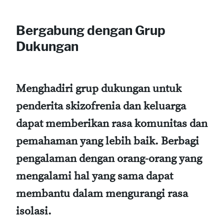
Bergabung dengan Grup
Dukungan
Menghadiri grup dukungan untuk
penderita skizofrenia dan keluarga
dapat memberikan rasa komunitas dan
pemahaman yang lebih baik. Berbagi
pengalaman dengan orang-orang yang
mengalami hal yang sama dapat
membantu dalam mengurangi rasa
isolasi.