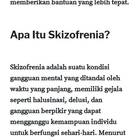
memberikan bantuan yang lebih tepat.
Apa Itu Skizofrenia?
Skizofrenia adalah suatu kondisi
gangguan mental yang ditandai oleh
waktu yang panjang, memiliki gejala
seperti halusinasi, delusi, dan
gangguan berpikir yang dapat
mengganggu kemampuan individu
untuk berfungsi sehari-hari. Menurut