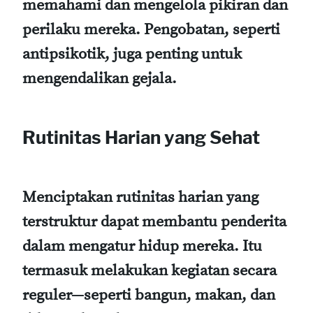
memahami dan mengelola pikiran dan
perilaku mereka. Pengobatan, seperti
antipsikotik, juga penting untuk
mengendalikan gejala.
Rutinitas Harian yang Sehat
Menciptakan rutinitas harian yang
terstruktur dapat membantu penderita
dalam mengatur hidup mereka. Itu
termasuk melakukan kegiatan secara
reguler—seperti bangun, makan, dan