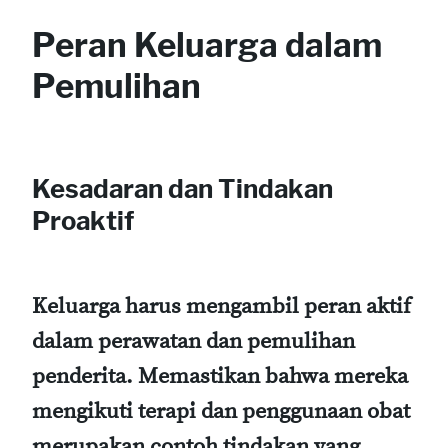
Peran Keluarga dalam
Pemulihan
Kesadaran dan Tindakan
Proaktif
Keluarga harus mengambil peran aktif
dalam perawatan dan pemulihan
penderita. Memastikan bahwa mereka
mengikuti terapi dan penggunaan obat
merupakan contoh tindakan yang