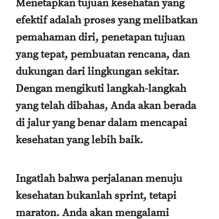
Menetapkan tujuan kesehatan yang
efektif adalah proses yang melibatkan
pemahaman diri, penetapan tujuan
yang tepat, pembuatan rencana, dan
dukungan dari lingkungan sekitar.
Dengan mengikuti langkah-langkah
yang telah dibahas, Anda akan berada
di jalur yang benar dalam mencapai
kesehatan yang lebih baik.
Ingatlah bahwa perjalanan menuju
kesehatan bukanlah sprint, tetapi
maraton. Anda akan mengalami