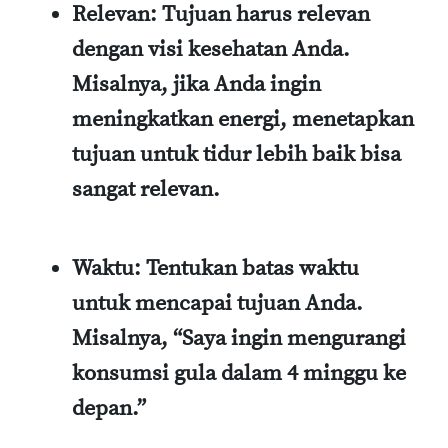
Relevan
: Tujuan harus relevan
dengan visi kesehatan Anda.
Misalnya, jika Anda ingin
meningkatkan energi, menetapkan
tujuan untuk tidur lebih baik bisa
sangat relevan.
Waktu
: Tentukan batas waktu
untuk mencapai tujuan Anda.
Misalnya, “Saya ingin mengurangi
konsumsi gula dalam 4 minggu ke
depan.”