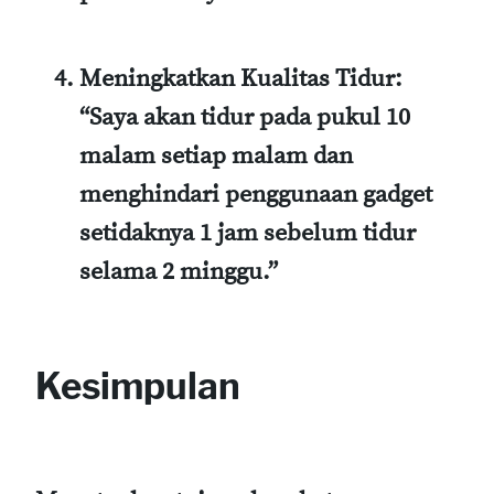
Meningkatkan Kualitas Tidur
:
“Saya akan tidur pada pukul 10
malam setiap malam dan
menghindari penggunaan gadget
setidaknya 1 jam sebelum tidur
selama 2 minggu.”
Kesimpulan