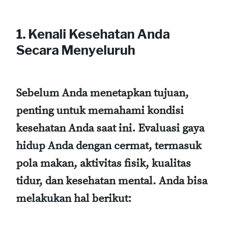
1. Kenali Kesehatan Anda
Secara Menyeluruh
Sebelum Anda menetapkan tujuan,
penting untuk memahami kondisi
kesehatan Anda saat ini. Evaluasi gaya
hidup Anda dengan cermat, termasuk
pola makan, aktivitas fisik, kualitas
tidur, dan kesehatan mental. Anda bisa
melakukan hal berikut: