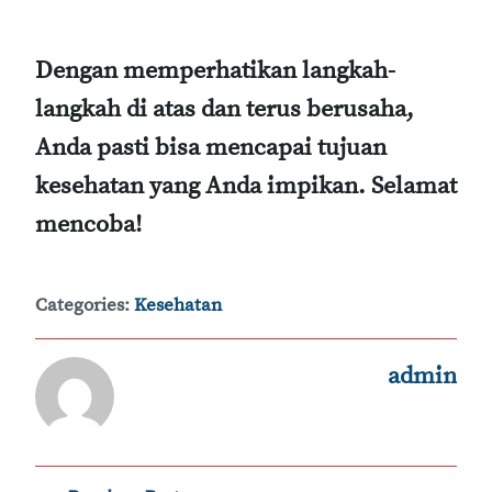
Dengan memperhatikan langkah-
langkah di atas dan terus berusaha,
Anda pasti bisa mencapai tujuan
kesehatan yang Anda impikan. Selamat
mencoba!
Categories:
Kesehatan
admin