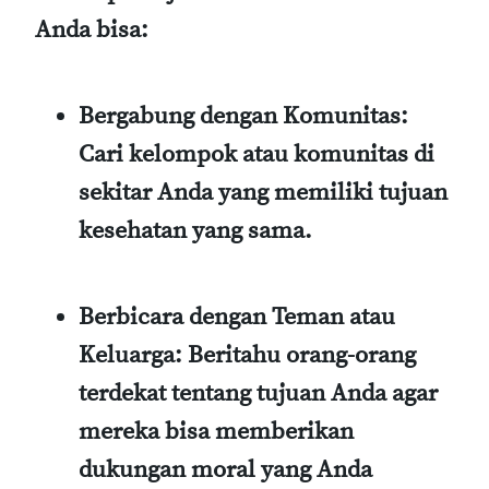
Anda bisa:
Bergabung dengan Komunitas
:
Cari kelompok atau komunitas di
sekitar Anda yang memiliki tujuan
kesehatan yang sama.
Berbicara dengan Teman atau
Keluarga
: Beritahu orang-orang
terdekat tentang tujuan Anda agar
mereka bisa memberikan
dukungan moral yang Anda