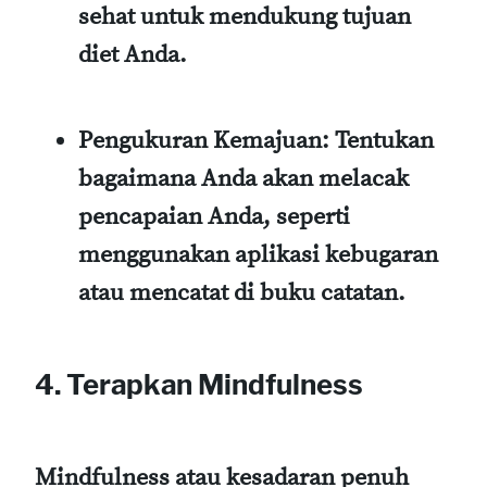
sehat untuk mendukung tujuan
diet Anda.
Pengukuran Kemajuan
: Tentukan
bagaimana Anda akan melacak
pencapaian Anda, seperti
menggunakan aplikasi kebugaran
atau mencatat di buku catatan.
4. Terapkan Mindfulness
Mindfulness atau kesadaran penuh