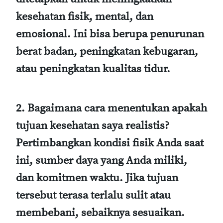
kesehatan fisik, mental, dan
emosional. Ini bisa berupa penurunan
berat badan, peningkatan kebugaran,
atau peningkatan kualitas tidur.
2. Bagaimana cara menentukan apakah
tujuan kesehatan saya realistis?
Pertimbangkan kondisi fisik Anda saat
ini, sumber daya yang Anda miliki,
dan komitmen waktu. Jika tujuan
tersebut terasa terlalu sulit atau
membebani, sebaiknya sesuaikan.