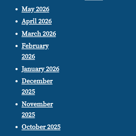
May 2026
April 2026
March 2026
February
2026
January 2026
December
2025
November
2025
October 2025