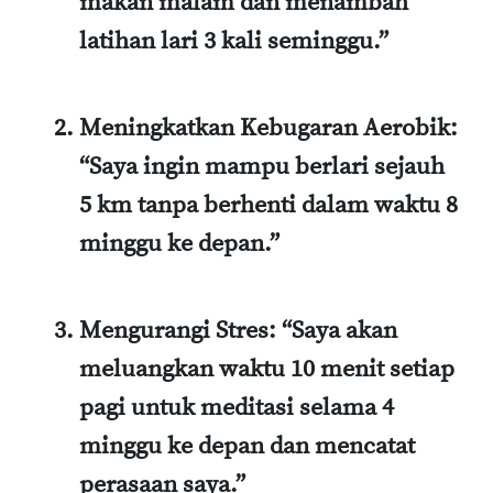
makan malam dan menambah
latihan lari 3 kali seminggu.”
Meningkatkan Kebugaran Aerobik
:
“Saya ingin mampu berlari sejauh
5 km tanpa berhenti dalam waktu 8
minggu ke depan.”
Mengurangi Stres
: “Saya akan
meluangkan waktu 10 menit setiap
pagi untuk meditasi selama 4
minggu ke depan dan mencatat
perasaan saya.”