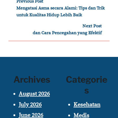
Post
Previous Post
‹
Mengatasi Asma secara Alami: Tips dan Trik
navigation
untuk Kualitas Hidup Lebih Baik
›
Next Post
dan Cara Pencegahan yang Efektif
Archives
Categorie
s
August 2026
July 2026
Kesehatan
June 2026
Medis