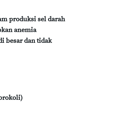
am produksi sel darah
bkan anemia
i besar dan tidak
brokoli)