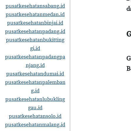
pusatkesehatansabang.id
d
pusatkesehatanmedan.id
pusatkesehatanbinjai.id
pusatkesehatanpadang.id
G
pusatkesehatanbukitting
gi.id
pusatkesehatanpadangpa
G
njang.id
B
pusatkesehatandumai.id
pusatkesehatanpalemban
g.id
pusatkesehatanlubukling
gau.id
pusatkesehatansolo.id
pusatkesehatanmalang.id