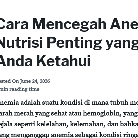
Cara Mencegah Ane
Nutrisi Penting yan
Anda Ketahui
osted On
June 24, 2026
min reading time
nemia adalah suatu kondisi di mana tubuh m
arah merah yang sehat atau hemoglobin, yan
ejala seperti kelelahan, kelemahan, dan bahk
ang menganggap anemia sebagai kondisi ringa