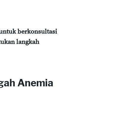
 untuk berkonsultasi
tukan langkah
egah Anemia