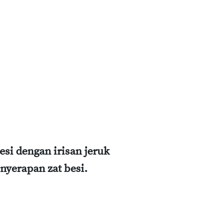
si dengan irisan jeruk
yerapan zat besi.