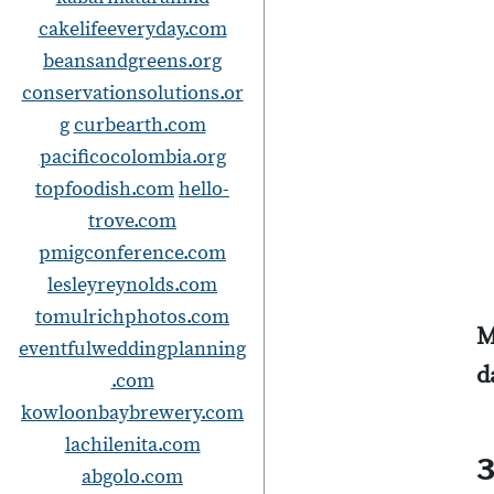
cakelifeeveryday.com
beansandgreens.org
conservationsolutions.or
g
curbearth.com
pacificocolombia.org
topfoodish.com
hello-
trove.com
pmigconference.com
lesleyreynolds.com
tomulrichphotos.com
M
eventfulweddingplanning
d
.com
kowloonbaybrewery.com
lachilenita.com
3
abgolo.com