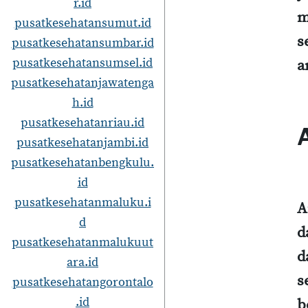
r.id
m
pusatkesehatansumut.id
s
pusatkesehatansumbar.id
pusatkesehatansumsel.id
a
pusatkesehatanjawatenga
h.id
pusatkesehatanriau.id
pusatkesehatanjambi.id
pusatkesehatanbengkulu.
id
pusatkesehatanmaluku.i
A
d
d
pusatkesehatanmalukuut
d
ara.id
s
pusatkesehatangorontalo
.id
b