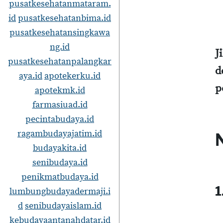
pusatkesehatanmataram.
id
pusatkesehatanbima.id
pusatkesehatansingkawa
ng.id
J
pusatkesehatanpalangkar
d
aya.id
apotekerku.id
p
apotekmk.id
farmasiuad.id
pecintabudaya.id
ragambudayajatim.id
budayakita.id
senibudaya.id
penikmatbudaya.id
1
lumbungbudayadermaji.i
d
senibudayaislam.id
kebudayaantanahdatar.id