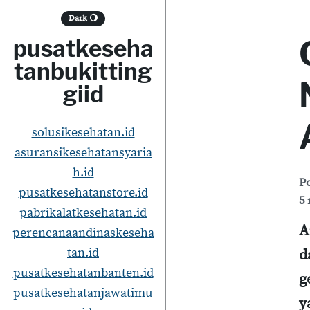
S
Dark
🌖
k
pusatkeseha
i
tanbukitting
p
giid
t
o
solusikesehatan.id
asuransikesehatansyaria
c
h.id
o
P
pusatkesehatanstore.id
5 
n
pabrikalatkesehatan.id
t
A
perencanaandinaskeseha
e
tan.id
d
pusatkesehatanbanten.id
n
g
pusatkesehatanjawatimu
t
y