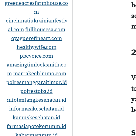
greeneacresfarmhouse.co
b
m
s
cincinnatiukrainianfestiv
m
al.com
fullhousesa.com
oyaguerefineart.com
healthywife.com
2
pbcvoice.com
amazingtimlocksmith.co
m
marrakechimmo.com
V
polresmanggaraitimur.id
t
polrestoba.id
y
infotentangkesehatan.id
informasikesehatan.id
b
kamuskesehatan.id
farmasiapotekerumm.id
S
kabarmataram.id