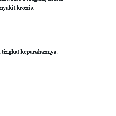
nyakit kronis.
a tingkat keparahannya.