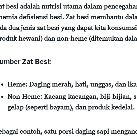
at besi adalah nutrisi utama dalam pencegah
nemia defisiensi besi. Zat besi membantu da
da dua jenis zat besi yang dapat kita konsum
roduk hewani) dan non-heme (ditemukan dala
umber Zat Besi:
Heme:
Daging merah, hati, unggas, dan ika
Non-Heme:
Kacang-kacangan, biji-bijian, 
gelap (seperti bayam), dan produk kedelai.
ebagai contoh, satu porsi daging sapi mengand