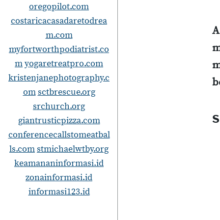
oregopilot.com
costaricacasadaretodrea
A
m.com
m
myfortworthpodiatrist.co
m
yogaretreatpro.com
m
kristenjanephotography.c
b
om
sctbrescue.org
srchurch.org
S
giantrusticpizza.com
conferencecallstomeatbal
ls.com
stmichaelwtby.org
keamananinformasi.id
zonainformasi.id
informasi123.id