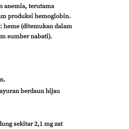
an anemia, terutama
lam produksi hemoglobin.
si: heme (ditemukan dalam
m sumber nabati).
n.
sayuran berdaun hijau
ung sekitar 2,1 mg zat