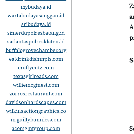
Z
mybudaya.id
wartabudayasanggau.id
a
sribudaya.id
A
simerdupolresbatang.id
p
satlantaspolresklaten.id
buffalogrovechamber.org
eatdrinkdishmpls.com
S
craftycutz.com
texasgirlreads.com
williemcginest.com
zorrosrestaurant.com
davidsonhardscapes.com
wilkinsactiongraphics.co
m
guiltybunnies.com
S
acemgmtgroup.com