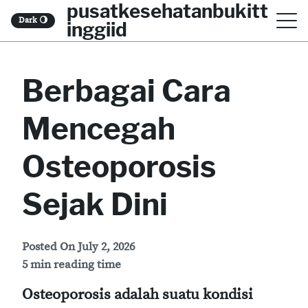
pusatkesehatanbukitt
S
Dark
🌖
inggiid
k
i
Berbagai Cara
p
t
Mencegah
o
c
Osteoporosis
o
Sejak Dini
n
t
Posted On
July 2, 2026
e
5 min reading time
n
Osteoporosis adalah suatu kondisi
t