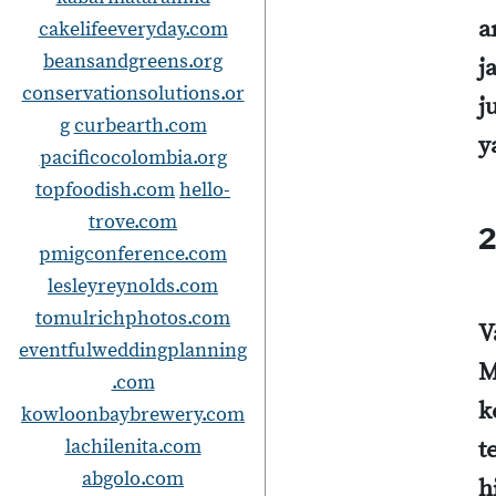
a
cakelifeeveryday.com
beansandgreens.org
j
conservationsolutions.or
j
g
curbearth.com
y
pacificocolombia.org
topfoodish.com
hello-
trove.com
2
pmigconference.com
lesleyreynolds.com
tomulrichphotos.com
V
eventfulweddingplanning
M
.com
k
kowloonbaybrewery.com
lachilenita.com
t
abgolo.com
h