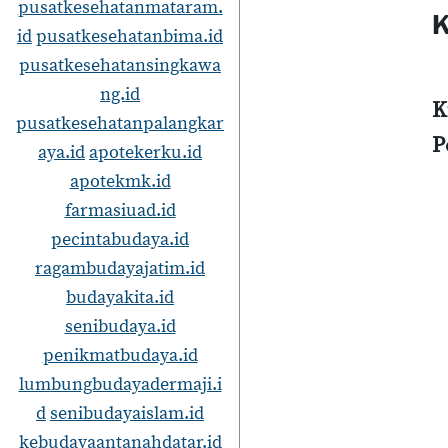
pusatkesehatanmataram.
K
id
pusatkesehatanbima.id
pusatkesehatansingkawa
ng.id
K
pusatkesehatanpalangkar
P
aya.id
apotekerku.id
apotekmk.id
farmasiuad.id
pecintabudaya.id
ragambudayajatim.id
budayakita.id
senibudaya.id
penikmatbudaya.id
lumbungbudayadermaji.i
d
senibudayaislam.id
kebudayaantanahdatar.id