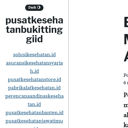
S
Dark
🌖
k
pusatkeseha
i
tanbukitting
p
giid
t
o
solusikesehatan.id
asuransikesehatansyaria
c
h.id
o
P
pusatkesehatanstore.id
6 
n
pabrikalatkesehatan.id
t
P
perencanaandinaskeseha
e
tan.id
m
pusatkesehatanbanten.id
n
a
pusatkesehatanjawatimu
t
k