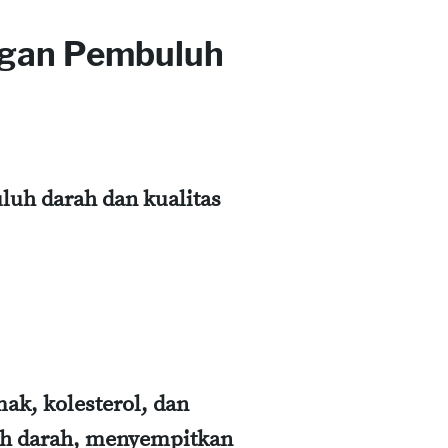
ngan Pembuluh
uh darah dan kualitas
mak, kolesterol, dan
uh darah, menyempitkan