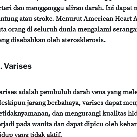
rteri dan mengganggu aliran darah. Ini dapa
antung atau stroke. Menurut American Heart As
uta orang di seluruh dunia mengalami seranga
ang disebabkan oleh aterosklerosis.
. Varises
arises adalah pembuluh darah vena yang mele
eskipun jarang berbahaya, varises dapat men
etidaknyamanan, dan mengurangi kualitas hi
erjadi pada wanita dan dapat dipicu oleh keha
idup yang tidak aktif.