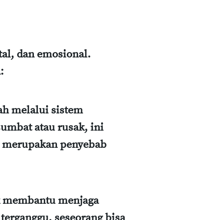
al, dan emosional.
:
h melalui sistem
umbat atau rusak, ini
g merupakan penyebab
ik membantu menjaga
h terganggu, seseorang bisa