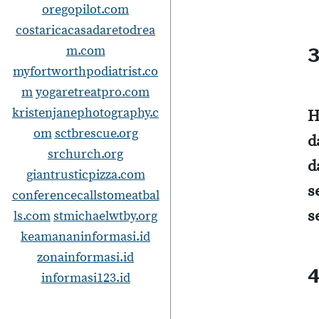
oregopilot.com
costaricacasadaretodrea
m.com
3
myfortworthpodiatrist.co
m
yogaretreatpro.com
kristenjanephotography.c
H
om
sctbrescue.org
d
srchurch.org
d
giantrusticpizza.com
s
conferencecallstomeatbal
s
ls.com
stmichaelwtby.org
keamananinformasi.id
zonainformasi.id
4
informasi123.id