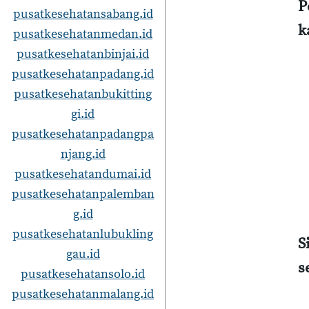
P
pusatkesehatansabang.id
k
pusatkesehatanmedan.id
pusatkesehatanbinjai.id
pusatkesehatanpadang.id
pusatkesehatanbukitting
gi.id
pusatkesehatanpadangpa
njang.id
pusatkesehatandumai.id
pusatkesehatanpalemban
g.id
pusatkesehatanlubukling
S
gau.id
s
pusatkesehatansolo.id
pusatkesehatanmalang.id