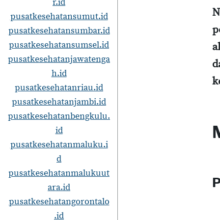
r.id
N
pusatkesehatansumut.id
p
pusatkesehatansumbar.id
pusatkesehatansumsel.id
a
pusatkesehatanjawatenga
d
h.id
k
pusatkesehatanriau.id
pusatkesehatanjambi.id
pusatkesehatanbengkulu.
id
pusatkesehatanmaluku.i
d
pusatkesehatanmalukuut
P
ara.id
pusatkesehatangorontalo
.id