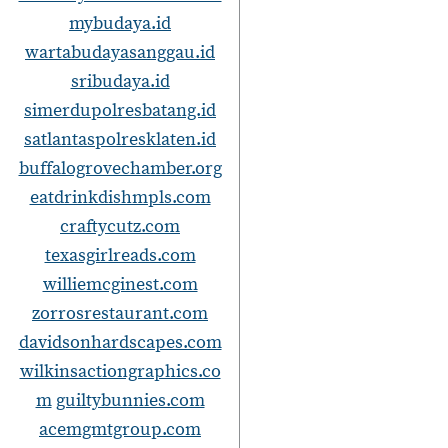
mybudaya.id
wartabudayasanggau.id
sribudaya.id
simerdupolresbatang.id
satlantaspolresklaten.id
buffalogrovechamber.org
eatdrinkdishmpls.com
craftycutz.com
texasgirlreads.com
williemcginest.com
zorrosrestaurant.com
davidsonhardscapes.com
wilkinsactiongraphics.co
m
guiltybunnies.com
acemgmtgroup.com