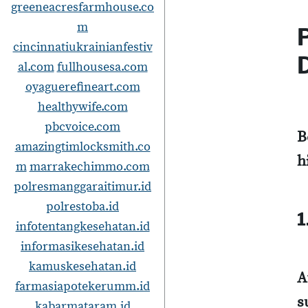
greeneacresfarmhouse.co
m
cincinnatiukrainianfestiv
al.com
fullhousesa.com
oyaguerefineart.com
healthywife.com
pbcvoice.com
B
amazingtimlocksmith.co
h
m
marrakechimmo.com
polresmanggaraitimur.id
polrestoba.id
1
infotentangkesehatan.id
informasikesehatan.id
kamuskesehatan.id
A
farmasiapotekerumm.id
s
kabarmataram.id