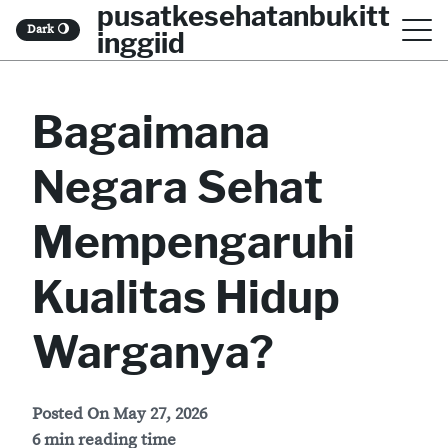
pusatkesehatanbukitt
S
Dark
🌖
inggiid
k
i
Bagaimana
p
t
Negara Sehat
o
c
Mempengaruhi
o
Kualitas Hidup
n
t
Warganya?
e
n
Posted On
May 27, 2026
t
6 min reading time