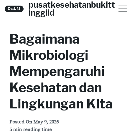
pusatkesehatanbukitt
S
Dark
🌖
inggiid
k
i
Bagaimana
p
t
Mikrobiologi
o
c
Mempengaruhi
o
Kesehatan dan
n
t
Lingkungan Kita
e
n
Posted On
May 9, 2026
t
5 min reading time