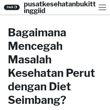
pusatkesehatanbukitt
S
Dark
🌖
inggiid
k
i
Bagaimana
p
t
Mencegah
o
c
Masalah
o
Kesehatan Perut
n
t
dengan Diet
e
Seimbang?
n
t