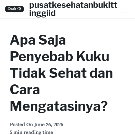
pusatkesehatanbukitt
S
Dark
🌖
inggiid
k
i
Apa Saja
p
t
Penyebab Kuku
o
c
Tidak Sehat dan
o
Cara
n
t
Mengatasinya?
e
n
Posted On
June 26, 2026
t
5 min reading time