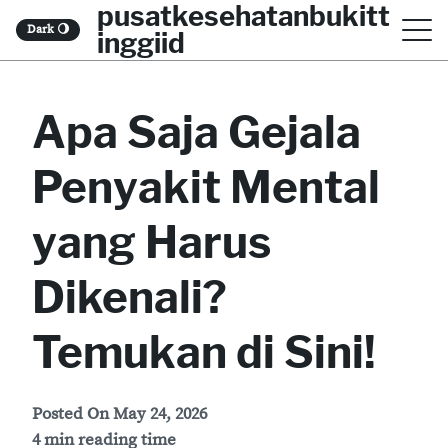
pusatkesehatanbukitt
S
Dark
🌖
inggiid
k
i
Apa Saja Gejala
p
t
Penyakit Mental
o
c
yang Harus
o
Dikenali?
n
t
Temukan di Sini!
e
n
Posted On
May 24, 2026
t
4 min reading time