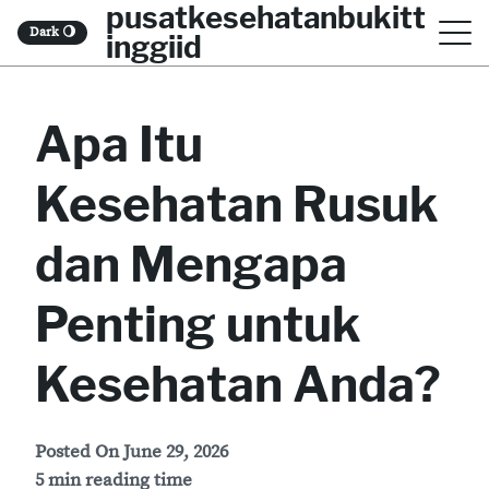
pusatkesehatanbukitt
S
Dark
🌖
inggiid
k
i
Apa Itu
p
t
Kesehatan Rusuk
o
c
dan Mengapa
o
Penting untuk
n
t
Kesehatan Anda?
e
n
Posted On
June 29, 2026
t
5 min reading time