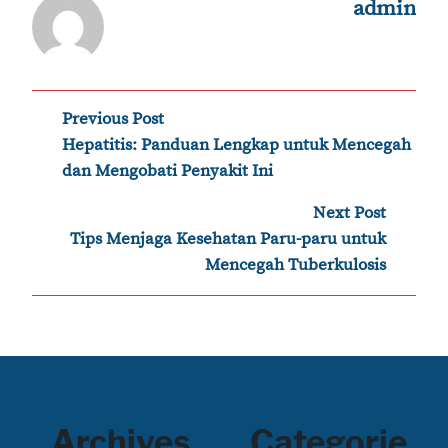
admin
Post
Previous Post
‹
Hepatitis: Panduan Lengkap untuk Mencegah
navigation
dan Mengobati Penyakit Ini
Next Post
›
Tips Menjaga Kesehatan Paru-paru untuk
Mencegah Tuberkulosis
Archives
Categorie