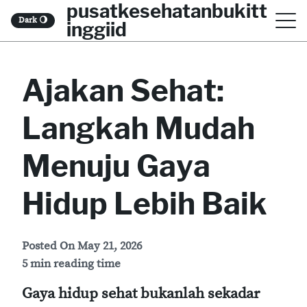
pusatkesehatanbukitt
S
Dark
🌖
inggiid
k
i
Ajakan Sehat:
p
t
Langkah Mudah
o
c
Menuju Gaya
o
Hidup Lebih Baik
n
t
Posted On
May 21, 2026
e
5 min reading time
n
Gaya hidup sehat bukanlah sekadar
t