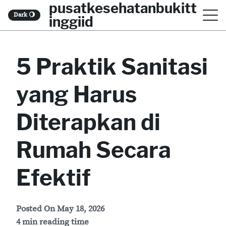
pusatkesehatanbukitt
S
Dark
🌖
inggiid
k
i
5 Praktik Sanitasi
p
t
yang Harus
o
c
Diterapkan di
o
Rumah Secara
n
t
Efektif
e
n
Posted On
May 18, 2026
t
4 min reading time