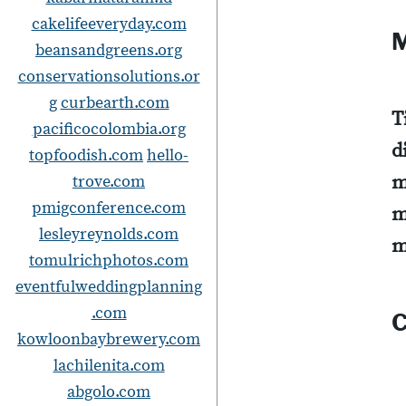
cakelifeeveryday.com
M
beansandgreens.org
conservationsolutions.or
g
curbearth.com
T
pacificocolombia.org
d
topfoodish.com
hello-
m
trove.com
pmigconference.com
m
lesleyreynolds.com
m
tomulrichphotos.com
eventfulweddingplanning
.com
C
kowloonbaybrewery.com
lachilenita.com
abgolo.com