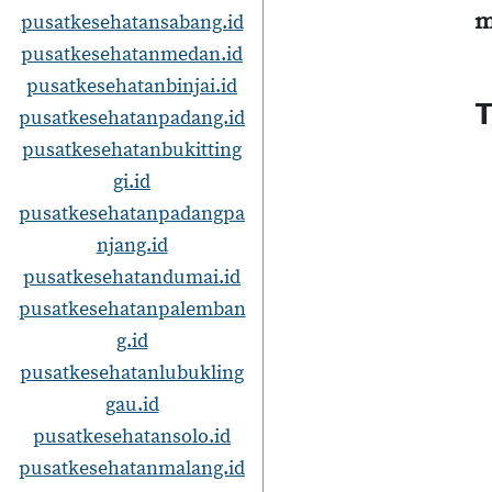
m
pusatkesehatansabang.id
pusatkesehatanmedan.id
pusatkesehatanbinjai.id
T
pusatkesehatanpadang.id
pusatkesehatanbukitting
gi.id
pusatkesehatanpadangpa
njang.id
pusatkesehatandumai.id
pusatkesehatanpalemban
g.id
pusatkesehatanlubukling
gau.id
pusatkesehatansolo.id
pusatkesehatanmalang.id