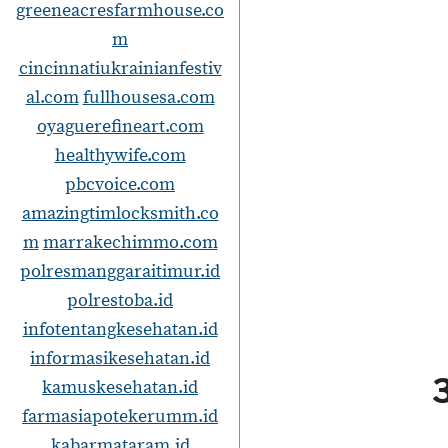
greeneacresfarmhouse.co
m
cincinnatiukrainianfestiv
al.com
fullhousesa.com
oyaguerefineart.com
healthywife.com
pbcvoice.com
amazingtimlocksmith.co
m
marrakechimmo.com
polresmanggaraitimur.id
polrestoba.id
infotentangkesehatan.id
informasikesehatan.id
3
kamuskesehatan.id
farmasiapotekerumm.id
kabarmataram.id