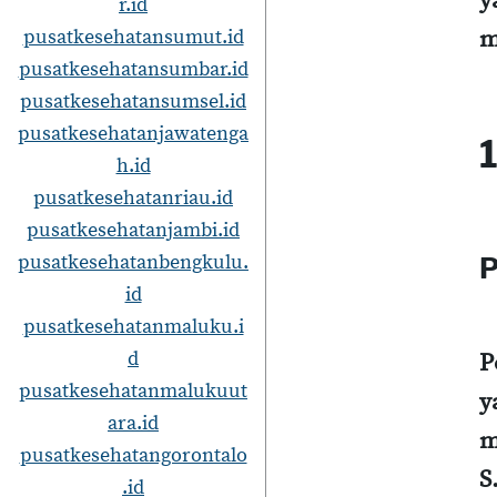
y
r.id
pusatkesehatansumut.id
m
pusatkesehatansumbar.id
pusatkesehatansumsel.id
pusatkesehatanjawatenga
h.id
pusatkesehatanriau.id
pusatkesehatanjambi.id
pusatkesehatanbengkulu.
P
id
pusatkesehatanmaluku.i
d
P
pusatkesehatanmalukuut
y
ara.id
m
pusatkesehatangorontalo
S
.id