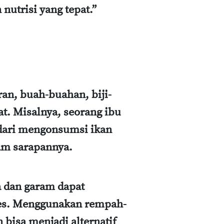
nutrisi yang tepat.”
ran, buah-buahan, biji-
at. Misalnya, seorang ibu
 dari mengonsumsi ikan
lam sarapannya.
a dan garam dapat
tes. Menggunakan rempah-
isa menjadi alternatif