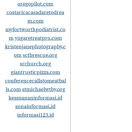
oregopilot.com
costaricacasadaretodrea
m.com
myfortworthpodiatrist.co
m
yogaretreatpro.com
kristenjanephotography.c
om
sctbrescue.org
srchurch.org
giantrusticpizza.com
conferencecallstomeatbal
ls.com
stmichaelwtby.org
keamananinformasi.id
zonainformasi.id
informasi123.id