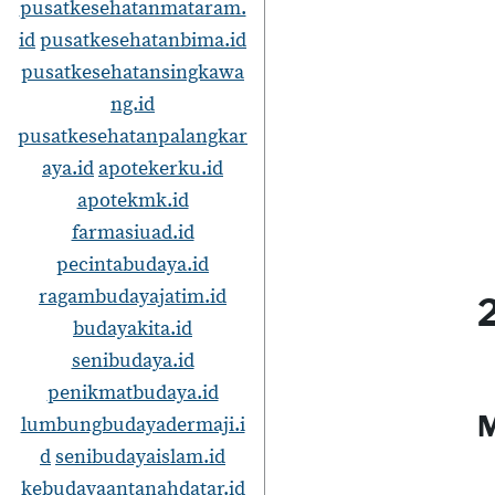
pusatkesehatanmataram.
id
pusatkesehatanbima.id
pusatkesehatansingkawa
ng.id
pusatkesehatanpalangkar
aya.id
apotekerku.id
apotekmk.id
farmasiuad.id
pecintabudaya.id
ragambudayajatim.id
2
budayakita.id
senibudaya.id
penikmatbudaya.id
M
lumbungbudayadermaji.i
d
senibudayaislam.id
kebudayaantanahdatar.id