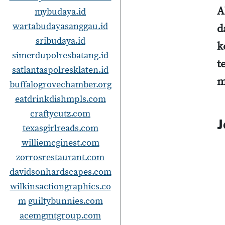
A
mybudaya.id
wartabudayasanggau.id
d
sribudaya.id
k
simerdupolresbatang.id
t
satlantaspolresklaten.id
m
buffalogrovechamber.org
eatdrinkdishmpls.com
craftycutz.com
J
texasgirlreads.com
williemcginest.com
zorrosrestaurant.com
davidsonhardscapes.com
wilkinsactiongraphics.co
m
guiltybunnies.com
acemgmtgroup.com