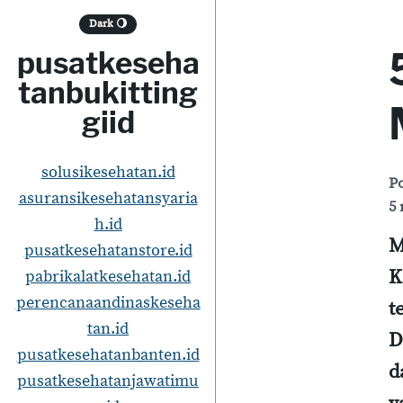
S
Dark
🌖
k
pusatkeseha
i
tanbukitting
p
giid
t
o
solusikesehatan.id
P
asuransikesehatansyaria
c
5 
h.id
o
M
pusatkesehatanstore.id
n
K
pabrikalatkesehatan.id
t
perencanaandinaskeseha
t
e
tan.id
D
pusatkesehatanbanten.id
n
d
pusatkesehatanjawatimu
t