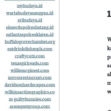
mybudaya.id
1
wartabudayasanggau.id
sribudaya.id
simerdupolresbatang.id
satlantaspolresklaten.id
W
buffalogrovechamber.org
k
eatdrinkdishmpls.com
craftycutz.com
p
texasgirlreads.com
s
williemcginest.com
a
zorrosrestaurant.com
m
davidsonhardscapes.com
w
wilkinsactiongraphics.co
m
guiltybunnies.com
acemgmtgroup.com