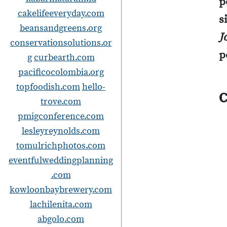
p
cakelifeeveryday.com
s
beansandgreens.org
J
conservationsolutions.or
p
g
curbearth.com
pacificocolombia.org
topfoodish.com
hello-
C
trove.com
pmigconference.com
lesleyreynolds.com
tomulrichphotos.com
eventfulweddingplanning
.com
kowloonbaybrewery.com
lachilenita.com
abgolo.com