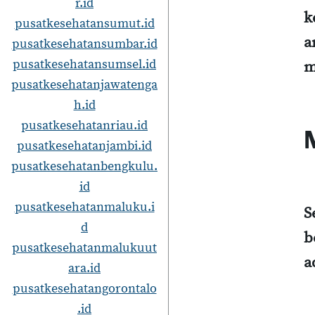
r.id
k
pusatkesehatansumut.id
a
pusatkesehatansumbar.id
pusatkesehatansumsel.id
m
pusatkesehatanjawatenga
h.id
pusatkesehatanriau.id
pusatkesehatanjambi.id
pusatkesehatanbengkulu.
id
pusatkesehatanmaluku.i
S
d
b
pusatkesehatanmalukuut
a
ara.id
pusatkesehatangorontalo
.id