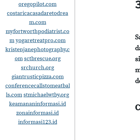
oregopilot.com
costaricacasadaretodrea
m.com
myfortworthpodiatrist.co
S
m
yogaretreatpro.com
d
kristenjanephotography.c
s
om
sctbrescue.org
srchurch.org
m
giantrusticpizza.com
d
conferencecallstomeatbal
ls.com
stmichaelwtby.org
keamananinformasi.id
C
zonainformasi.id
informasi123.id