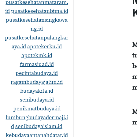
pusatkesehatanmataram.
id
pusatkesehatanbima.id
pusatkesehatansingkawa
ng.id
pusatkesehatanpalangkar
M
aya.id
apotekerku.id
t
apotekmk.id
farmasiuad.id
b
pecintabudaya.id
m
ragambudayajatim.id
m
budayakita.id
senibudaya.id
penikmatbudaya.id
M
lumbungbudayadermaji.i
m
d
senibudayaislam.id
kebudayaantanahdatar.id