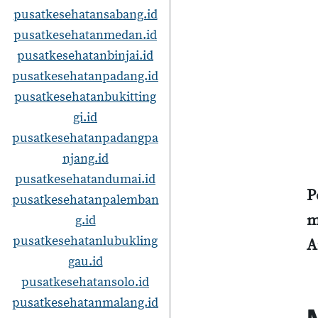
pusatkesehatansabang.id
pusatkesehatanmedan.id
pusatkesehatanbinjai.id
pusatkesehatanpadang.id
pusatkesehatanbukitting
gi.id
pusatkesehatanpadangpa
njang.id
pusatkesehatandumai.id
P
pusatkesehatanpalemban
m
g.id
pusatkesehatanlubukling
A
gau.id
pusatkesehatansolo.id
pusatkesehatanmalang.id