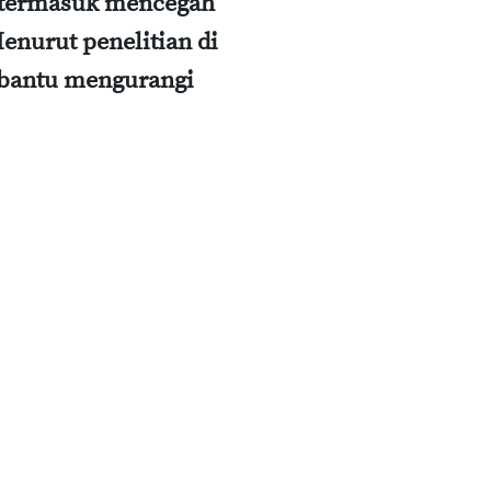
, termasuk mencegah
enurut penelitian di
bantu mengurangi
.