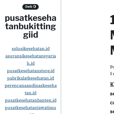
S
Dark
🌖
k
pusatkeseha
i
tanbukitting
p
giid
t
o
solusikesehatan.id
asuransikesehatansyaria
c
h.id
o
P
pusatkesehatanstore.id
5 
n
pabrikalatkesehatan.id
t
K
perencanaandinaskeseha
e
tan.id
s
pusatkesehatanbanten.id
n
c
pusatkesehatanjawatimu
t
s