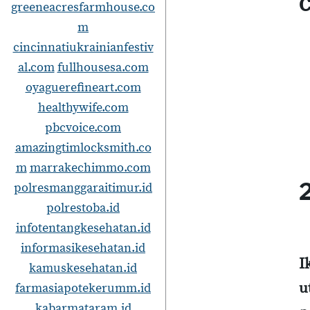
C
greeneacresfarmhouse.co
m
cincinnatiukrainianfestiv
al.com
fullhousesa.com
oyaguerefineart.com
healthywife.com
pbcvoice.com
amazingtimlocksmith.co
m
marrakechimmo.com
polresmanggaraitimur.id
polrestoba.id
infotentangkesehatan.id
informasikesehatan.id
I
kamuskesehatan.id
u
farmasiapotekerumm.id
kabarmataram.id