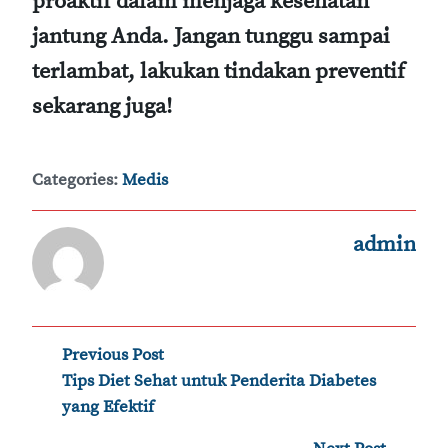
proaktif dalam menjaga kesehatan
jantung Anda. Jangan tunggu sampai
terlambat, lakukan tindakan preventif
sekarang juga!
Categories:
Medis
admin
Post
Previous Post
‹
Tips Diet Sehat untuk Penderita Diabetes
navigation
yang Efektif