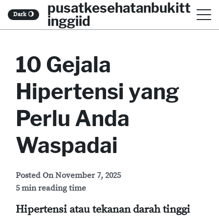
pusatkesehatanbukitt
S
Dark
🌖
inggiid
k
i
10 Gejala
p
t
Hipertensi yang
o
c
Perlu Anda
o
Waspadai
n
t
Posted On
November 7, 2025
e
5 min reading time
n
Hipertensi atau tekanan darah tinggi
t